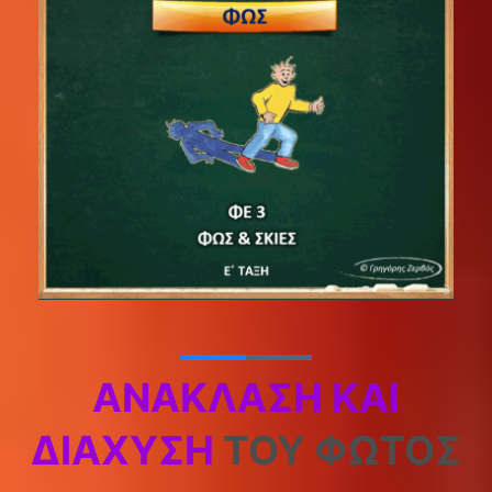
ΑΝΆΚΛΑΣΗ ΚΑΙ
ΔΙΆΧΥΣΗ
ΤΟΥ ΦΩΤΌΣ