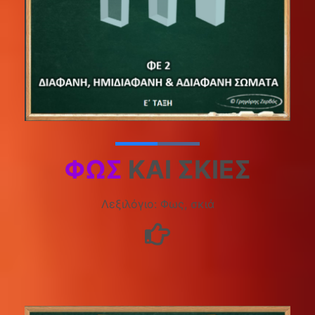
ΦΩΣ
ΚΑΙ ΣΚΙΈΣ
Λεξιλόγιο: Φως, σκιά