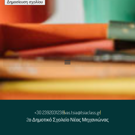
+30 2392031238
vas.tsia@tsiaclass.gr
2ο Δημοτικό Σχολείο Νέας Μηχανιώνας