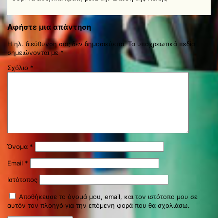
Αφήστε μια απάντηση
Η ηλ. διεύθυνση σας δεν δημοσιεύεται.
Τα υποχρεωτικά πεδία
σημειώνονται με
*
Σχόλιο
*
Όνομα
*
Email
*
Ιστότοπος
Αποθήκευσε το όνομά μου, email, και τον ιστότοπο μου σε
αυτόν τον πλοηγό για την επόμενη φορά που θα σχολιάσω.