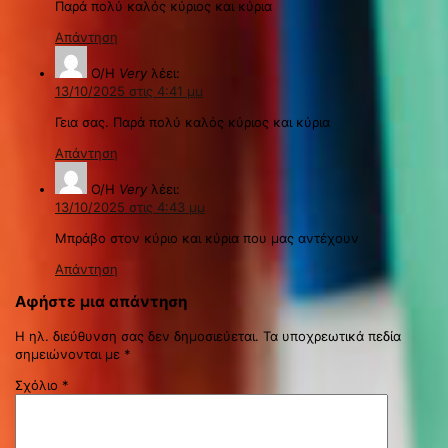
Παρά πολύ καλός κύριος και κύρια
Απάντηση
Ο/Η
Very
λέει:
13/10/2025 στις 4:41 μμ
Γεια σας. Παρά πολύ καλός κύριος και κύρια
Απάντηση
Ο/Η
Very
λέει:
13/10/2025 στις 4:43 μμ
Μπράβο στον κύριο και κύρια που μας αντέχουν
Απάντηση
Αφήστε μια απάντηση
Η ηλ. διεύθυνση σας δεν δημοσιεύεται.
Τα υποχρεωτικά πεδία
σημειώνονται με
*
Σχόλιο
*