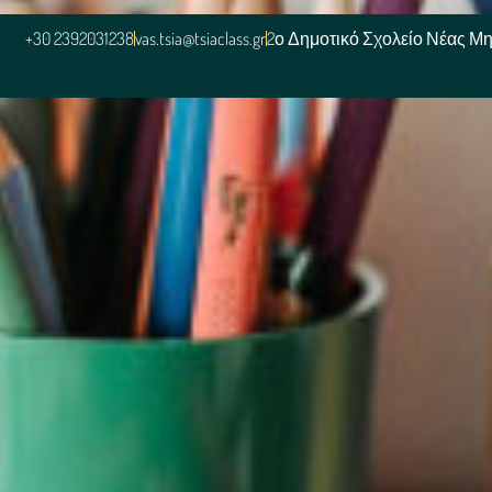
+30 2392031238
vas.tsia@tsiaclass.gr
2ο Δημοτικό Σχολείο Νέας Μ