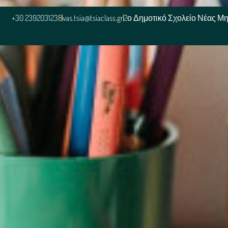
+30 2392031238
vas.tsia@tsiaclass.gr
2ο Δημοτικό Σχολείο Νέας Μ